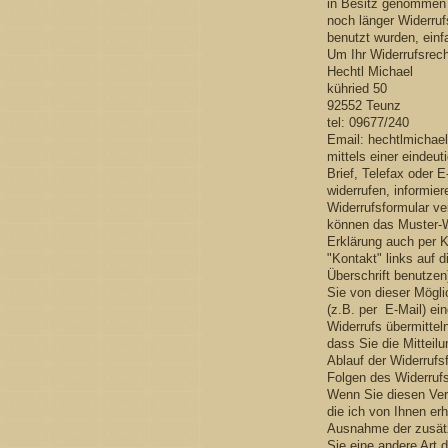
in Besitz genommen 
noch länger Widerrufs
benutzt wurden, einf
Um Ihr Widerrufsrec
Hechtl Michael
kühried 50
92552 Teunz
tel: 09677/240
Email: hechtlmicha
mittels einer eindeut
Brief, Telefax oder E
widerrufen, informie
Widerrufsformular ve
können das Muster-Wi
Erklärung auch per K
"Kontakt" links auf d
Überschrift benutzen
Sie von dieser Mögli
(z.B. per E-Mail) ei
Widerrufs übermitteln
dass Sie die Mitteil
Ablauf der Widerrufs
Folgen des Widerruf
Wenn Sie diesen Vert
die ich von Ihnen erh
Ausnahme der zusätz
Sie eine andere Art 