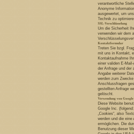
verantwortliche Stell
Anonyme Informatione
ausgewertet, um unse
Technik zu optimiere
SSL-Verschlüsselung
Um die Sicherheit Ih
verwenden wir dem a
Verschlüsselungsver
Kontaktformular
Treten Sie bzgl. Frag
mit uns in Kontakt, 
Kontaktaufnahme Ihre 
einer validen E-Mail
der Anfrage und der
Angabe weiterer Dat
werden zum Zwecke d
Anschlussfragen ges
gestellten Anfrage 
gelöscht.
Verwendung von Google 
Diese Website benut
Google Inc. (folgend
„Cookies“, also Text
werden und die eine
ermöglichen. Die dur
Benutzung dieser We
Google in den USA üb