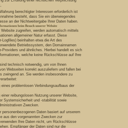
ng zur Erfüllung einer rechtlichen Verpflichtung
,
Wahrung berechtigter Interessen erforderlich ist
Annahme besteht, dass Sie ein überwiegendes
esse an der Nichtweitergabe Ihrer Daten haben.
nformationen beim Besuch unserer Website
 Website zugreifen, werden automatisch mittels
ationen allgemeiner Natur erfasst. Diese
-Logfiles) beinhalten etwa die Art des
erwendete Betriebssystem, den Domainnamen
e-Providers und ähnliches. Hierbei handelt es sich
formationen, welche keine Rückschlüsse auf Ihre
 sind technisch notwendig, um von Ihnen
 von Webseiten korrekt auszuliefern und fallen bei
ts zwingend an. Sie werden insbesondere zu
rarbeitet:
g eines problemlosen Verbindungsaufbaus der
g einer reibungslosen Nutzung unserer Website,
r Systemsicherheit und -stabilität sowie
dministrativen Zwecken.
rer personenbezogenen Daten basiert auf unserem
sse aus den vorgenannten Zwecken zur
verwenden Ihre Daten nicht, um Rückschlüsse
iehen. Empfänger der Daten sind nur die