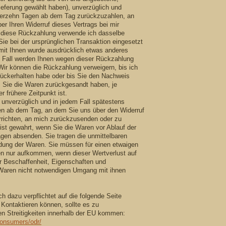
ieferung gewählt haben), unverzüglich und
ierzehn Tagen ab dem Tag zurückzuzahlen, an
er Ihren Widerruf dieses Vertrags bei mir
r diese Rückzahlung verwende ich dasselbe
Sie bei der ursprünglichen Transaktion eingesetzt
mit Ihnen wurde ausdrücklich etwas anderes
m Fall werden Ihnen wegen dieser Rückzahlung
Wir können die Rückzahlung verweigern, bis ich
rückerhalten habe oder bis Sie den Nachweis
s Sie die Waren zurückgesandt haben, je
 frühere Zeitpunkt ist.
unverzüglich und in jedem Fall spätestens
en ab dem Tag, an dem Sie uns über den Widerruf
rrichten, an mich zurückzusenden oder zu
 ist gewahrt, wenn Sie die Waren vor Ablauf der
agen absenden. Sie tragen die unmittelbaren
ung der Waren. Sie müssen für einen etwaigen
en nur aufkommen, wenn dieser Wertverlust auf
r Beschaffenheit, Eigenschaften und
Waren nicht notwendigen Umgang mit ihnen
h dazu verpflichtet auf die folgende Seite
 Kontaktieren können, sollte es zu
n Streitigkeiten innerhalb der EU kommen:
consumers/odr/