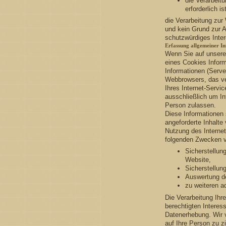
die Verarbeitu
erforderlich ist
die Verarbeitung zur 
und kein Grund zur 
schutzwürdiges Inter
Erfassung allgemeiner I
Wenn Sie auf unsere
eines Cookies Inform
Informationen (Server
Webbrowsers, das v
Ihres Internet-Servic
ausschließlich um In
Person zulassen.
Diese Informationen
angeforderte Inhalte
Nutzung des Interne
folgenden Zwecken ve
Sicherstellun
Website,
Sicherstellun
Auswertung de
zu weiteren a
Die Verarbeitung Ih
berechtigten Intere
Datenerhebung. Wir 
auf Ihre Person zu z