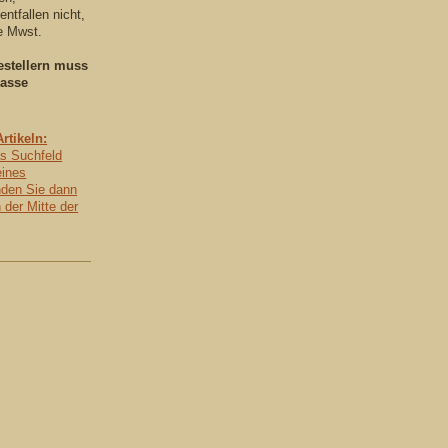
ntfallen nicht,
ie Mwst.
estellern muss
kasse
tikeln:
as Suchfeld
eines
nden Sie dann
n der Mitte der