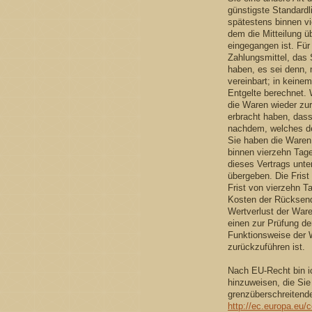
günstigste Standardl
spätestens binnen v
dem die Mitteilung üb
eingegangen ist. Fü
Zahlungsmittel, das 
haben, es sei denn, 
vereinbart; in keine
Entgelte berechnet. 
die Waren wieder zu
erbracht haben, das
nachdem, welches der
Sie haben die Waren 
binnen vierzehn Tag
dieses Vertrags unte
übergeben. Die Frist
Frist von vierzehn T
Kosten der Rücksend
Wertverlust der War
einen zur Prüfung de
Funktionsweise der 
zurückzuführen ist.
Nach EU-Recht bin ic
hinzuweisen, die Sie
grenzüberschreitende
http://ec.europa.eu/