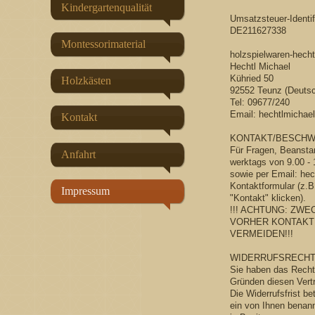
Kindergartenqualität
Umsatzsteuer-Identi
DE211627338
Montessorimaterial
holzspielwaren-hecht
Hechtl Michael
Kühried 50
Holzkästen
92552 Teunz (Deutsc
Tel: 09677/240
Email: hechtlmicha
Kontakt
KONTAKT/BESCHW
Für Fragen, Beansta
Anfahrt
werktags von 9.00 -
sowie per Email: he
Kontaktformular (z.B.
Impressum
"Kontakt" klicken).
!!! ACHTUNG: ZW
VORHER KONTAKT
VERMEIDEN!!!
WIDERRUFSRECH
Sie haben das Recht
Gründen diesen Vertr
Die Widerrufsfrist b
ein von Ihnen benannt