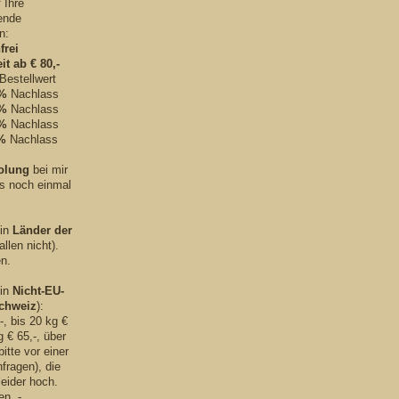
 Ihre
gende
n:
frei
it
ab € 80,-
 Bestellwert
2%
Nachlass
3%
Nachlass
4%
Nachlass
5%
Nachlass
olung
bei mir
es noch einmal
 in
Länder der
allen nicht).
en.
 in
Nicht-EU-
chweiz
):
-, bis 20 kg €
g € 65,-, über
bitte vor einer
fragen), die
eider hoch.
en, -