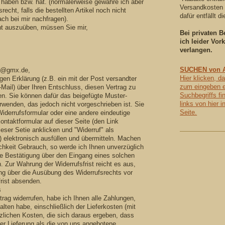
haben bzw. hat. (normalerweise gewähre ich aber
Versandkosten e
recht, falls die bestellten Artikel noch nicht
dafür entfällt d
ach bei mir nachfragen).
ht auszuüben, müssen Sie mir,
Bei privaten B
ich leider Vor
verlangen.
SUCHEN von Ar
el@gmx.de,
Hier klicken, d
igen Erklärung (z.B. ein mit der Post versandter
zum eingeben 
-Mail) über Ihren Entschluss, diesen Vertrag zu
Suchbegriffs fi
ren. Sie können dafür das beigefügte Muster-
links von hier i
rwenden, das jedoch nicht vorgeschrieben ist. Sie
Seite.
derrufsformular oder eine andere eindeutige
ontaktformular auf dieser Seite (den Link
ieser Setie anklicken und "Widerruf" als
) elektronisch ausfüllen und übermitteln. Machen
chkeit Gebrauch, so werde ich Ihnen unverzüglich
ne Bestätigung über den Eingang eines solchen
. Zur Wahrung der Widerrufsfrist reicht es aus,
ung über die Ausübung des Widerrufsrechts vor
frist absenden.
s
rag widerrufen, habe ich Ihnen alle Zahlungen,
alten habe, einschließlich der Lieferkosten (mit
lichen Kosten, die sich daraus ergeben, dass
der Lieferung als die von uns angebotene,