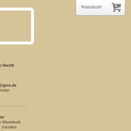
0
Warenkorb
n Hechtl
l@gmx.de
mular:
te:
im Warenkorb
, trotzdem