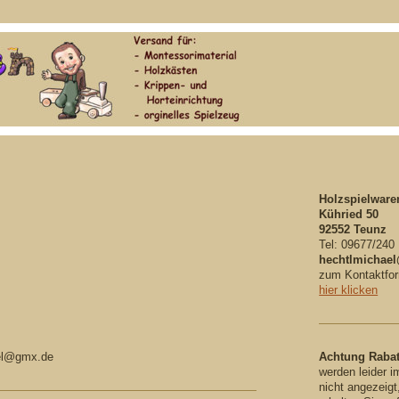
Holzspielware
Kühried 50
92552 Teunz
Tel: 09677/240
hechtlmichae
zum Kontaktfor
hier klicken
Achtung Rabat
ael@gmx.de
werden leider 
nicht angezeigt