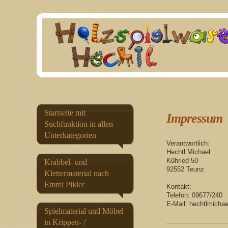
Startseite mit
Impressum
Suchfunktion in allen
Unterkategorien
Verantwortlich:
Hechtl Michael
Kühried 50
Krabbel- und
92552 Teunz
Klettermaterial nach
Emmi Pikler
Kontakt:
Telefon: 09677/240
E-Mail: hechtlmich
Spielmaterial und Möbel
in Krippen- /