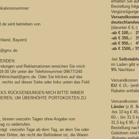
erhalten Sie auf
Bestellung fol
fikationsnummer:
Vergünstigunge
Versandkosten
deutschlandwe
l.de wird betrieben von
(darunter € 6,-)
-ab € 100,-: 
-ab € 350,-: 
hland, Bayern)
-ab € 950,-: 
-
ab € 1500,-: 
el@gmx.de
-bei
Selbstabh
ERDEN:
im Laden gibt 
ndungen und Reklamationen erreichen Sie mich
5%
Nachlass
 19.00 Uhr unter der Telefonnummer 09677/240
chtlmichael@gmx.de. Oder Sie klicken auf das
Versandkosten
 rechts auf dieser Seite oder links unten das Feld
EU
: € 15,- (entf
Rabatte entfall
ECKS RÜCKSENDUNGEN MICH BITTE IMMER
IEREN, UM ÜBERHÖHTE PORTOKOSTEN ZU
Versandkosten
Länder
(z.B.
S
-bis 10 kg € 45,
T
60,-, bis 31,5 k
, binnen vierzehn Tagen ohne Angabe von
31,5 kg € 95,- (
ag zu widerrufen.
Bestellung nach
eträgt vierzehn Tage ab dem Tag, an dem Sie oder
Gebühren sind l
er Dritter, der nicht der Beförderer ist, die Waren
-Rabatte entfall