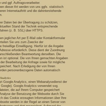
e und ggf. Auftragsverarbeiter.
n dieser Art werden von uns ggfs. statistisch
ren Internetauftritt und die dahinterstehende
n.
rer Daten bei der Übertragung zu schützen,
ktuellen Stand der Technik entsprechende
fahren (z. B. SSL) über HTTPS.
en jeglicher Art per E-Mail oder Kontaktformular
erteilen Sie uns zum Zwecke der
freiwillige Einwilligung. Hierfür ist die Angabe
-Adresse erforderlich. Diese dient der Zuordnung
 anschließenden Beantwortung derselben. Die
en ist optional. Die von Ihnen gemachten Angaben
er Bearbeitung der Anfrage sowie für mögliche
peichert. Nach Erledigung der von Ihnen
werden personenbezogene Daten automatisch
Analytics
zt Google Analytics, einen Webanalysedienst der
: Google). Google Analytics verwendet sog.
dateien, die auf Ihrem Computer gespeichert
 Analyse der Benutzung der Webseite durch Sie
ch das Cookie erzeugten Informationen über Ihre
bseite werden in der Regel an einen Server von
ertragen und dort gespeichert. Aufgrund der