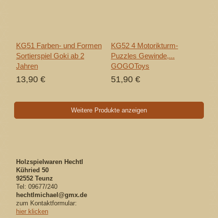
KG51 Farben- und Formen
KG52 4 Motorikturm-
Sortierspiel Goki ab 2
Puzzles Gewinde,...
Jahren
GOGOToys
13,90 €
51,90 €
Weitere Produkte anzeigen
Holzspielwaren Hechtl
Kühried 50
92552 Teunz
Tel: 09677/240
hechtlmichael@gmx.de
zum Kontaktformular:
hier klicken