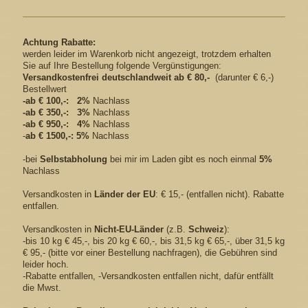
Achtung Rabatte:
werden leider im Warenkorb nicht angezeigt, trotzdem erhalten
Sie auf Ihre Bestellung folgende Vergünstigungen:
Versandkostenfrei
deutschlandweit
ab € 80,-
(darunter € 6,-)
Bestellwert
-ab € 100,-: 2%
Nachlass
-ab € 350,-: 3%
Nachlass
-ab € 950,-: 4%
Nachlass
-
ab € 1500,-: 5%
Nachlass
-bei
Selbstabholung
bei mir im Laden gibt es noch einmal
5%
Nachlass
Versandkosten in
Länder der EU
: € 15,- (entfallen nicht). Rabatte
entfallen.
Versandkosten in
Nicht-EU-Länder
(z.B.
Schweiz
):
-bis 10 kg € 45,-, bis 20 kg € 60,-, bis 31,5 kg € 65,-, über 31,5 kg
€ 95,- (bitte vor einer Bestellung nachfragen), die Gebühren sind
leider hoch.
-Rabatte entfallen, -Versandkosten entfallen nicht, dafür entfällt
die Mwst.