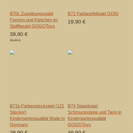
B70c Zuordnungsspiel
B71 Farbwürfelspiel GOKI
Formen und Kärtchen im
19,90 €
Stoffbeutel GOGOToys
39,90 €
35,90 €
B71b Farbensteckspiel (121
B74 Stapelspiel
Stecker)
Schmucksteine und Tiere in
Kindergartenqualität Made in
Kindergartenqualität
Germany
GOGOToys
28,90 €
49,90 €