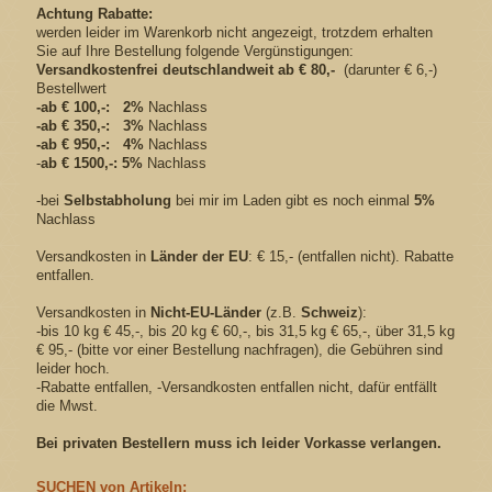
Achtung Rabatte:
werden leider im Warenkorb nicht angezeigt, trotzdem erhalten
Sie auf Ihre Bestellung folgende Vergünstigungen:
Versandkostenfrei
deutschlandweit
ab € 80,-
(darunter € 6,-)
Bestellwert
-ab € 100,-: 2%
Nachlass
-ab € 350,-: 3%
Nachlass
-ab € 950,-: 4%
Nachlass
-
ab € 1500,-: 5%
Nachlass
-bei
Selbstabholung
bei mir im Laden gibt es noch einmal
5%
Nachlass
Versandkosten in
Länder der EU
: € 15,- (entfallen nicht). Rabatte
entfallen.
Versandkosten in
Nicht-EU-Länder
(z.B.
Schweiz
):
-bis 10 kg € 45,-, bis 20 kg € 60,-, bis 31,5 kg € 65,-, über 31,5 kg
€ 95,- (bitte vor einer Bestellung nachfragen), die Gebühren sind
leider hoch.
-Rabatte entfallen, -Versandkosten entfallen nicht, dafür entfällt
die Mwst.
Bei privaten Bestellern muss ich leider Vorkasse verlangen.
SUCHEN von Artikeln: