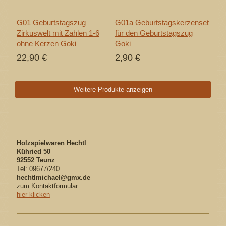
G01 Geburtstagszug
G01a Geburtstagskerzenset
Zirkuswelt mit Zahlen 1-6
für den Geburtstagszug
ohne Kerzen Goki
Goki
22,90 €
2,90 €
Weitere Produkte anzeigen
Holzspielwaren Hechtl
Kühried 50
92552 Teunz
Tel: 09677/240
hechtlmichael@gmx.de
zum Kontaktformular:
hier klicken